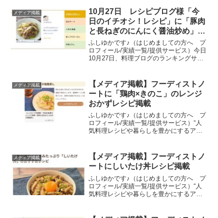
10月27日 レシピブログ様「今
メディア掲載
日のイチオシ！レシピ」に「豚肉
と長ねぎのにんにく醤油炒め」掲
載
ふしゆかです♪（はじめましての方へ プ
ロフィール/実績一覧/提供サービス）今日
10月27日、料理ブログのランキングサイ
ト・レシピブログ様の「今日のイチオ
シ！レシピ」コーナーに、私のレシピ
「豚肉と長ねぎのにんにく醤油炒め」が
【メディア掲載】フーディストノ
メディア掲載
掲載されました！P...
ートに「鶏肉×きのこ」のレンジ
おかずレシピ掲載
ふしゆかです♪（はじめましての方へ プ
ロフィール/実績一覧/提供サービス）“人
気料理レシピや暮らしを豊かにするアイ
デア”を発信するライフスタイルメディア
「フーディストノート」に、私のレシピ
「電子レンジで簡単！鶏肉と玉ねぎとえ
【メディア掲載】フーディストノ
メディア掲載
のきの塩麹蒸し」...
ートにしいたけ丼レシピ掲載
ふしゆかです♪（はじめましての方へ プ
ロフィール/実績一覧/提供サービス）“人
気料理レシピや暮らしを豊かにするアイ
デア”を発信するライフスタイルメディア
「フーディストノート」に、私のレシピ
「しいたけすた丼」「しいたけと鯖缶の