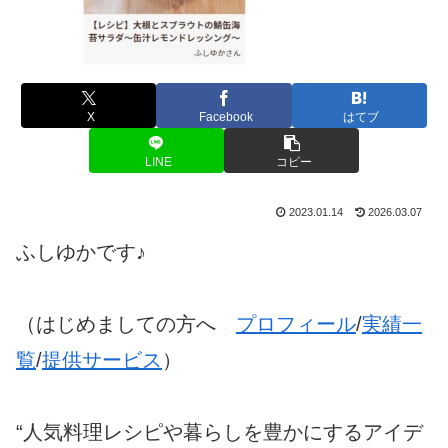
X
Facebook
はてブ
LINE
コピー
2023.01.14
2026.03.07
ふしゆかです♪
（はじめましての方へ
プロフィール
/
実績一
覧
/
提供サービス
）
“人気料理レシピや暮らしを豊かにするアイデ