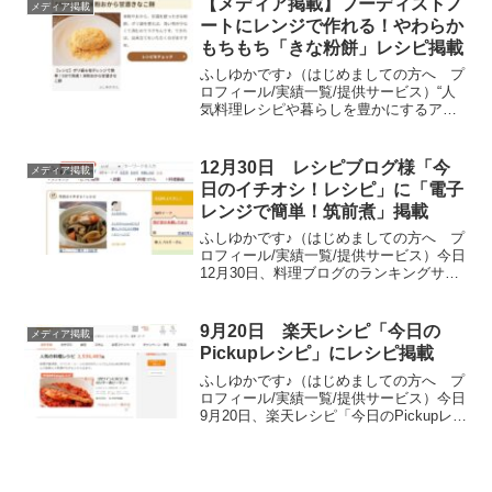
【メディア掲載】フーディストノ
メディア掲載
ボロネーゼ丼」が...
ートにレンジで作れる！やわらか
もちもち「きな粉餅」レシピ掲載
ふしゆかです♪（はじめましての方へ プ
ロフィール/実績一覧/提供サービス）“人
気料理レシピや暮らしを豊かにするアイ
デア”を発信するライフスタイルメディア
「フーディストノート」に、私のレシピ
「ポリ袋＆電子レンジで簡単！5分で完
12月30日 レシピブログ様「今
メディア掲載
成！米粉おから甘...
日のイチオシ！レシピ」に「電子
レンジで簡単！筑前煮」掲載
ふしゆかです♪（はじめましての方へ プ
ロフィール/実績一覧/提供サービス）今日
12月30日、料理ブログのランキングサイ
ト・レシピブログ様の「今日のイチオ
シ！レシピ」コーナーに、私のレシピ
「電子レンジで簡単！筑前煮」が掲載さ
9月20日 楽天レシピ「今日の
メディア掲載
れました！PCサイ...
Pickupレシピ」にレシピ掲載
ふしゆかです♪（はじめましての方へ プ
ロフィール/実績一覧/提供サービス）今日
9月20日、楽天レシピ「今日のPickupレシ
ピ」コーナーに、私のレシピ「鮭のソテ
ー～赤ピーマントマトソース～」が掲載
されました！楽天レシピのトップページ
にある「...