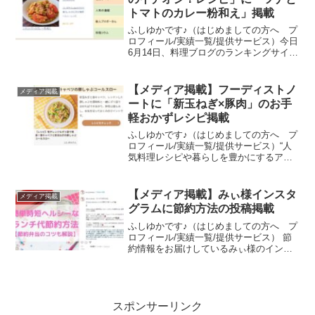
トマトのカレー粉和え」掲載
ふしゆかです♪（はじめましての方へ プ
ロフィール/実績一覧/提供サービス）今日
6月14日、料理ブログのランキングサイ
ト・レシピブログ様の「今日のイチオ
シ！レシピ」コーナーに、私のレシピ
「ツナとトマトのカレー粉和え」が掲載
【メディア掲載】フーディストノ
メディア掲載
されました！6月12...
ートに「新玉ねぎ×豚肉」のお手
軽おかずレシピ掲載
ふしゆかです♪（はじめましての方へ プ
ロフィール/実績一覧/提供サービス）“人
気料理レシピや暮らしを豊かにするアイ
デア”を発信するライフスタイルメディア
「フーディストノート」に、私のレシピ
「電子レンジ＆ポリ袋で簡単！春キャベ
【メディア掲載】みぃ様インスタ
メディア掲載
ツと新玉ねぎの豚...
グラムに節約方法の投稿掲載
ふしゆかです♪（はじめましての方へ プ
ロフィール/実績一覧/提供サービス） 節
約情報をお届けしているみぃ様のインス
タグラムに、「簡単時短ヘルシーなラン
チ代節約方法【節約弁当のコツも解
説】」「自炊派一人暮らしの食費節約方
法まとめ【無理なく簡単...
スポンサーリンク