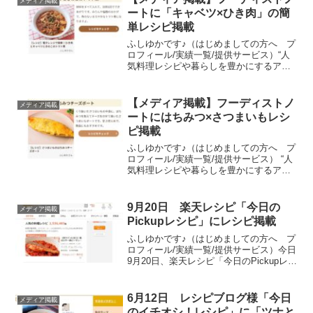
メディア掲載
ートに「キャベツ×ひき肉」の簡
単レシピ掲載
ふしゆかです♪（はじめましての方へ プ
ロフィール/実績一覧/提供サービス）“人
気料理レシピや暮らしを豊かにするアイ
デア”を発信するライフスタイルメディア
「フーディストノート」に、私のレシピ
「電子レンジで簡単！ひき肉とキャベツ
【メディア掲載】フーディストノ
メディア掲載
ときのこのトマト...
ートにはちみつ×さつまいもレシ
ピ掲載
ふしゆかです♪（はじめましての方へ プ
ロフィール/実績一覧/提供サービス） “人
気料理レシピや暮らしを豊かにするアイ
デア”を発信するライフスタイルメディア
「フーディストノート」に、私のレシピ
「さつまいものはちみつチーズボート」
9月20日 楽天レシピ「今日の
メディア掲載
が掲載されまし...
Pickupレシピ」にレシピ掲載
ふしゆかです♪（はじめましての方へ プ
ロフィール/実績一覧/提供サービス）今日
9月20日、楽天レシピ「今日のPickupレシ
ピ」コーナーに、私のレシピ「鮭のソテ
ー～赤ピーマントマトソース～」が掲載
されました！楽天レシピのトップページ
6月12日 レシピブログ様「今日
メディア掲載
にある「...
のイチオシ！レシピ」に「ツナと