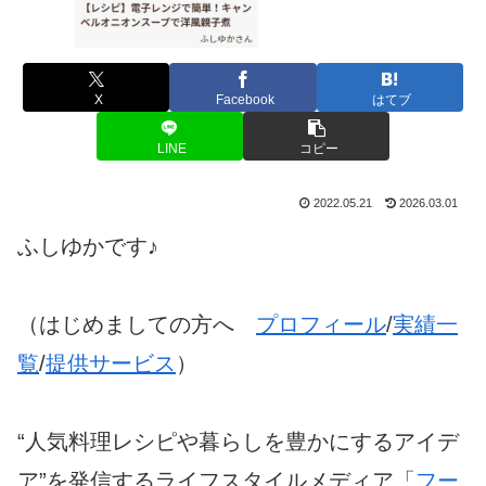
X
Facebook
はてブ
LINE
コピー
2022.05.21
2026.03.01
ふしゆかです♪
（はじめましての方へ
プロフィール
/
実績一
覧
/
提供サービス
）
“人気料理レシピや暮らしを豊かにするアイデ
ア”を発信するライフスタイルメディア「
フー