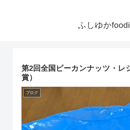
ふしゆかfoo
第2回全国ピーカンナッツ・レ
賞）
ブログ