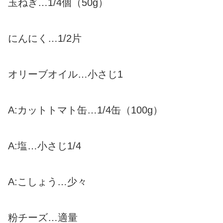
玉ねぎ…1/4個（50g）
にんにく…1/2片
オリーブオイル…小さじ1
A:カットトマト缶…1/4缶（100g）
A:塩…小さじ1/4
A:こしょう…少々
粉チーズ…適量