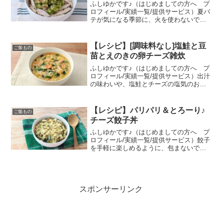
ふしゆかです♪（はじめましての方へ プ
ロフィール/実績一覧/提供サービス）夏バ
テが気になる季節に、火を使わないで簡
単に作れる、夏にぴったりの丼レシピを
紹介♡ご飯は、青じそ入りの雑穀米ご飯
にして爽やか↑鶏むね肉や、梅、青じそ
【レシピ】[調味料なし]塩鮭と豆
ご飯もの
で、食欲低下気味な...
苗とえのきの卵チーズ雑炊
ふしゆかです♪（はじめましての方へ プ
ロフィール/実績一覧/提供サービス）出汁
の味わいや、塩鮭とチーズの塩気のおか
げで、調味料不要の雑炊♡面倒な味付け
いらずで、ご飯、お魚、野菜が一品で食
べられます。出汁の味わいをベースにし
【レシピ】パリパリ＆とろーり♪
ご飯もの
た具材豊富な雑炊は...
チーズ餃子丼
ふしゆかです♪（はじめましての方へ プ
ロフィール/実績一覧/提供サービス）餃子
を手軽に楽しめるように、包まないで丼
にしました！笑調味料と具材をフライパ
ンで混ぜて火を通すだけで、簡単に作れ
ます☆チーズのパリパリととろーりの2つ
の食感が楽しめる...
スポンサーリンク