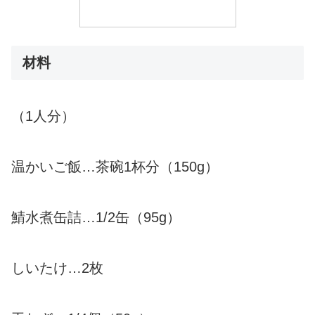
材料
（1人分）
温かいご飯…茶碗1杯分（150g）
鯖水煮缶詰…1/2缶（95g）
しいたけ…2枚