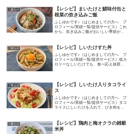
【レシピ】まいたけと鯖味付缶と
ご飯もの
根菜の炊き込みご飯
ふしゆかです♪（はじめましての方へ プ
ロフィール/実績一覧/提供サービス）これ
から、炊き込みご飯がおいしい季節がや
ってきますね！鯖缶のうま味で味付け簡
単な炊き込みご飯は、お料理初心者さん
も安心して作れる♪秋を感じたくなったら
【レシピ】しいたけすた丼
ご飯もの
すぐ作ってみて☆...
ふしゆかです♪（はじめましての方へ プ
ロフィール/実績一覧/提供サービス）低カ
ロリーなしいたけでも、食べ応え抜群の
スタミナメニューが作れます！しいたけ
を使うだけで、風味や食感が一味違った
すた丼に変身☆さっと炒めるだけで簡単
に作れるので、料理...
【レシピ】しいたけ入りタコライ
ご飯もの
ス
ふしゆかです♪（はじめましての方へ プ
ロフィール/実績一覧/提供サービス）タコ
ライスにしいたけを入れて、ひき肉をヘ
ルシーにかさ増し！フライパン1つでヘル
シー彩りごはんが簡単に作れます♪このレ
シピは、第10回しいたけ超簡単レシピコ
【レシピ】鶏肉と梅オクラの雑穀
ご飯もの
ンテスト 最...
米丼