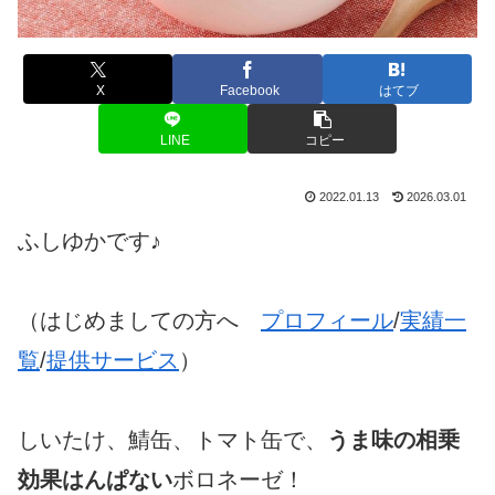
X
Facebook
はてブ
LINE
コピー
2022.01.13
2026.03.01
ふしゆかです♪
（はじめましての方へ
プロフィール
/
実績一
覧
/
提供サービス
）
しいたけ、鯖缶、トマト缶で、
うま味の相乗
効果はんぱない
ボロネーゼ！