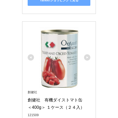
Yahoo!ショッピングで見る
創健社
創健社　有機ダイストマト缶　
＜400g＞ １ケース（２４入）
121509