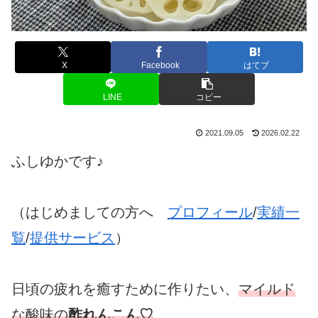
X
Facebook
はてブ
LINE
コピー
2021.09.05
2026.02.22
ふしゆかです♪
（はじめましての方へ
プロフィール
/
実績一
覧
/
提供サービス
）
日頃の疲れを癒すために作りたい、
マイルド
な酸味の
酢れんこん♡