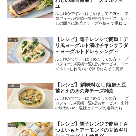
わしの海苔醤油チーズミルフィー
ユ
ふしゆかです♪（はじめましての方へ プ
ロフィール/実績一覧/提供サービス）いわ
しの開きに海苔とチーズを挟んで重ね、
ミルフィーユ状にして、食感と見た目の
ボリュームアップ！食材を重ねてトース
ターで10分焼くだけで、簡単においしさ
【レシピ】電子レンジで簡単！デ
サラダ
の相乗効果を楽し...
リ風ヨーグルト漬けチキンサラダ
～ヨーグルトドレッシング～
ふしゆかです♪（はじめましての方へ プ
ロフィール/実績一覧/提供サービス）ヨー
グルト+むね肉+ゆで卵でたんぱく質豊富
な、食べ応え抜群のメインおかずサラ
ダ！鶏むね肉の漬けだれとドレッシング
で、ヨーグルトをW使い☆ヨーグルトに
【レシピ】[調味料なし]塩鮭と豆
ご飯もの
鶏むね肉を漬け込む...
苗とえのきの卵チーズ雑炊
ふしゆかです♪（はじめましての方へ プ
ロフィール/実績一覧/提供サービス）出汁
の味わいや、塩鮭とチーズの塩気のおか
げで、調味料不要の雑炊♡面倒な味付け
いらずで、ご飯、お魚、野菜が一品で食
べられます。出汁の味わいをベースにし
【レシピ】電子レンジで簡単！さ
サラダ
た具材豊富な雑炊は...
つまいもとアーモンドの甘酒ギリ