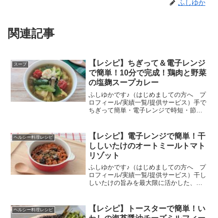
ふしゆか
関連記事
【レシピ】ちぎって＆電子レンジ
スープ
で簡単！10分で完成！鶏肉と野菜
の塩麹スープカレー
ふしゆかです♪（はじめましての方へ プ
ロフィール/実績一覧/提供サービス）手で
ちぎって簡単・電子レンジで時短・節約
材料の「お助け朝ごはん」♪調理に使う耐
熱容器は盛り付け用の器を使うと、調理
中の洗い物ゼロ！鶏むね肉はしっとり柔
【レシピ】電子レンジで簡単！干
ヘルシー料理レシピ
らかの工夫あり♡...
ししいたけのオートミールトマト
リゾット
ふしゆかです♪（はじめましての方へ プ
ロフィール/実績一覧/提供サービス）干し
しいたけの旨みを最大限に活かした、お
手軽リゾット！トマトジュースで戻した
干ししいたけに、とろ〜りチーズも加わ
って口の中に旨みが広がります♡オート
【レシピ】トースターで簡単！い
ヘルシー料理レシピ
ミールと干ししいた...