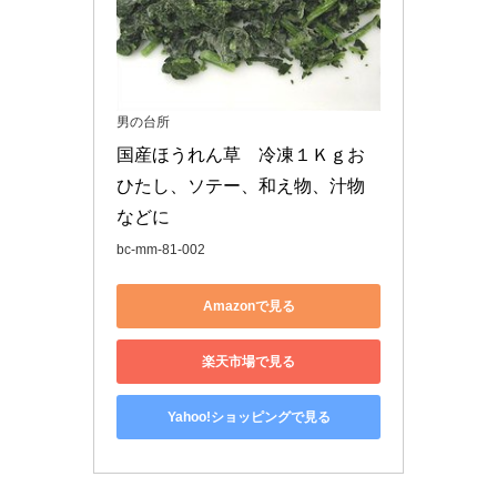
男の台所
国産ほうれん草　冷凍１Ｋｇお
ひたし、ソテー、和え物、汁物
などに
bc-mm-81-002
Amazonで見る
楽天市場で見る
Yahoo!ショッピングで見る