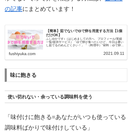
の記事
にまとめています！
【簡単】茹でないでゆで卵を用意する方法【1個
だけOK】
ふしゆかです♪（はじめましての方へ プロフィール/実績
一覧/提供サービス）「ゆで卵が食べたいけど、今日は暑い
し茹でるのめんどくさい！」「（料理中）"材料：ゆで卵1
個"！?これ時短レシピなのに、ゆで卵茹でたら時間かかる
じゃん？汗」一人暮らしが...
2021.09.11
fushiyuka.com
味に飽きる
使い切れない・余っている調味料を使う
「味付けに飽きる=あなたがいつも使っている
調味料ばかりで味付けしている」