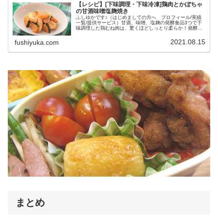
【レシピ】[下味調理・下味冷凍]鶏肉とかぼちゃ
の甘酒味噌塩麹焼き
ふしゆかです♪（はじめましての方へ プロフィール/実績
一覧/提供サービス）甘酒、味噌、塩麹の発酵食品3つで下
味調理した鶏むね肉は、驚くほどしっとり柔らか！発酵食
品の絶妙なコクとかぼちゃの自然な甘みで食が進む♪下味を
つけておけば、調理時間約1...
2021.08.15
fushiyuka.com
まとめ