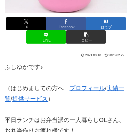
X
Facebook
はてブ
LINE
コピー
2021.09.18
2026.02.22
ふしゆかです♪
（はじめましての方へ
プロフィール
/
実績一
覧
/
提供サービス
）
平日ランチはお弁当派の一人暮らしOLさん、
お弁当作りお疲れ様です！