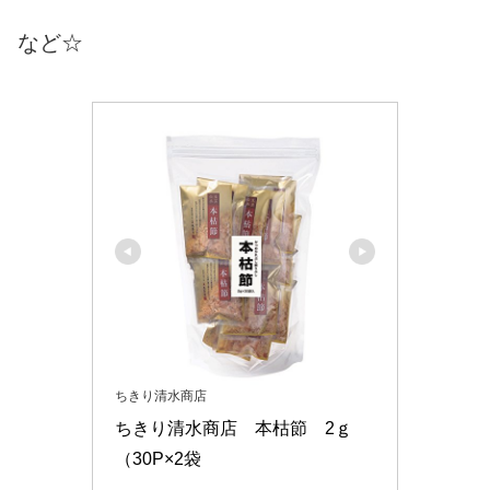
など☆
ちきり清水商店
ちきり清水商店　本枯節　2ｇ
（30P×2袋