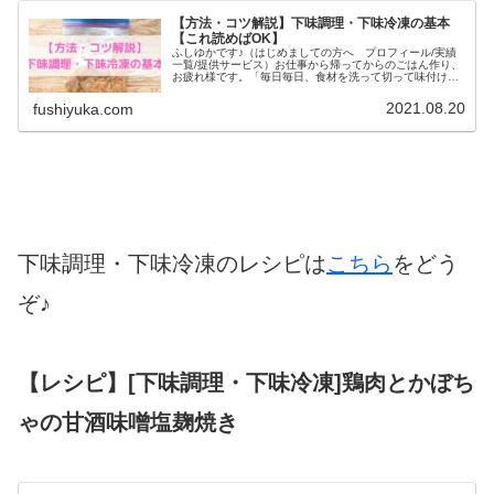
【方法・コツ解説】下味調理・下味冷凍の基本
【これ読めばOK】
ふしゆかです♪（はじめましての方へ プロフィール/実績
一覧/提供サービス）お仕事から帰ってからのごはん作り、
お疲れ様です。「毎日毎日、食材を洗って切って味付け
て…もう、面倒！」というあなたには、下味調理・下味冷
凍がおすすめ！下味調理・下味冷...
2021.08.20
fushiyuka.com
下味調理・下味冷凍のレシピは
こちら
をどう
ぞ♪
【レシピ】[下味調理・下味冷凍]鶏肉とかぼち
ゃの甘酒味噌塩麹焼き