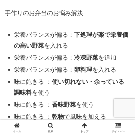
手作りのお弁当のお悩み解決
栄養バランスが偏る：
下処理が楽で栄養価
の高い野菜
を入れる
栄養バランスが偏る：
冷凍野菜
を追加
栄養バランスが偏る：
卵料理
を入れる
味に飽きる ：
使い切れない・余っている
調味料
を使う
味に飽きる ：
香味野菜
を使う
味に飽きる ：
乾物
で風味を加える
用意するのが手間、面倒：
下味調理・下味
ホーム
検索
トップ
サイドバー