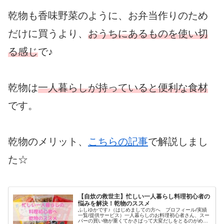
乾物も香味野菜のように、お弁当作りのため
だけに買うより、
おうちにあるものを使い切
る感じ
で♪
乾物は
一人暮らしが持っていると便利な食材
です。
乾物のメリット、
こちらの記事
で解説しまし
た☆
【自炊の救世主】忙しい一人暮らし料理初心者の
悩みを解決！乾物のススメ
ふしゆかです♪（はじめましての方へ プロフィール/実績
一覧/提供サービス）一人暮らしのお料理初心者さん、スー
パーの買い物が重くてかさばって大変だしをとるのがめん