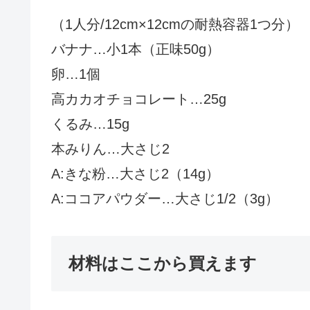
（1人分/12cm×12cmの耐熱容器1つ分）
バナナ…小1本（正味50g）
卵…1個
高カカオチョコレート…25g
くるみ…15g
本みりん…大さじ2
A:きな粉…大さじ2（14g）
A:ココアパウダー…大さじ1/2（3g）
材料はここから買えます