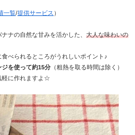
績一覧
/
提供サービス
）
バナナの自然な甘みを活かした、
大人な味わいの
に食べられるところがうれしいポイント♪
ンジを使って約15分
（粗熱を取る時間は除く）
気軽に作れますよ☆