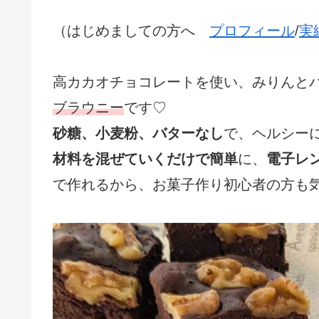
（はじめましての方へ
プロフィール
/
実
高カカオチョコレートを使い、みりんと
ブラウニー
です♡
砂糖、小麦粉、バターなし
で、ヘルシー
材料を混ぜていくだけで簡単
に、
電子レ
で作れるから、お菓子作り初心者の方も