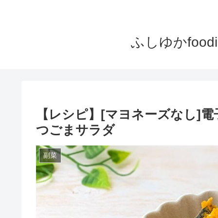
ふしゆかfoo
【レシピ】[マヨネーズなし]
つごまサラダ
副菜