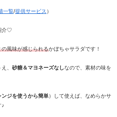
績一覧
/
提供サービス
）
紹介♡
まの風味が感じられる
かぼちゃサラダです！
うえ、
砂糖＆マヨネーズなし
なので、素材の味を
レンジを使うから簡単
）して使えば、なめらかサ
♪