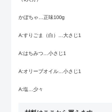
かぼちゃ…正味100g
A:すりごま（白）…大さじ1
A:はちみつ…小さじ1
A:オリーブオイル…小さじ1
A:塩…少々