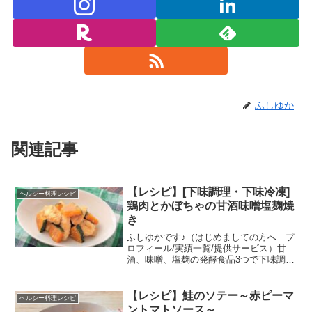
ふしゆか
関連記事
【レシピ】[下味調理・下味冷凍]
ヘルシー料理レシピ
鶏肉とかぼちゃの甘酒味噌塩麹焼
き
ふしゆかです♪（はじめましての方へ プ
ロフィール/実績一覧/提供サービス）甘
酒、味噌、塩麹の発酵食品3つで下味調理
した鶏むね肉は、驚くほどしっとり柔ら
か！発酵食品の絶妙なコクとかぼちゃの
自然な甘みで食が進む♪下味をつけておけ
【レシピ】鮭のソテー～赤ピーマ
ヘルシー料理レシピ
ば、調理時間約1...
ントマトソース～