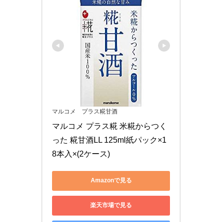
マルコメ プラス糀甘酒
マルコメ プラス糀 米糀からつく
った 糀甘酒LL 125ml紙パック×1
8本入×(2ケース)
Amazonで見る
楽天市場で見る