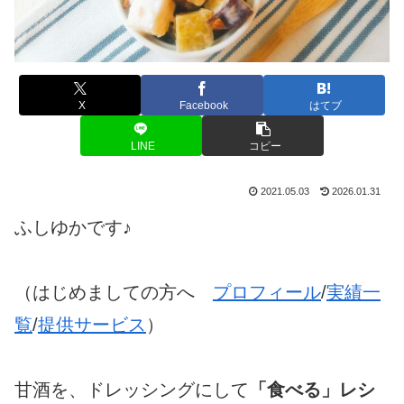
X
Facebook
はてブ
LINE
コピー
2021.05.03
2026.01.31
ふしゆかです♪
（はじめましての方へ
プロフィール
/
実績一
覧
/
提供サービス
）
甘酒を、ドレッシングにして
「食べる」レシ