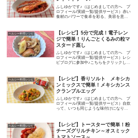
ふしゆかです♪（はじめましての方へ プ
ロフィール/実績一覧/提供サービス）赤い
食材のパワーで食卓を彩る、美容を意識
したい日にもぴったりのレシピ♡野菜も
お魚（たんぱく質）も一皿でしっかりと
れるし、にんにくが満足感を引き立てて
【レシピ】5分で完成！電子レン
ヘルシー料理レシピ
くれます。材料の赤...
ジで簡単！りんごとくるみの粒マ
スタード蒸し
ふしゆかです♪（はじめましての方へ プ
ロフィール/実績一覧/提供サービス）レシ
ピブログに参加中♪こちらをクリックして
応援して頂けるとうれしいです！りんご
の甘酸っぱさと粒マスタードの酸味のバ
ランスに、くるみの食感が加わった粒マ
【レシピ】香りソルト メキシカ
ヘルシー料理レシピ
スタード蒸しを作...
ンミックスで簡単！メキシカンス
クランブルエッグ
ふしゆかです♪（はじめましての方へ プ
ロフィール/実績一覧/提供サービス）自炊
って、いつも同じような味付けになりが
ちだったりしませんか？2月10日発売の新
商品「ハウス食品 香りソルト メキシ
カンミックス」を使えば、おうちでお手
【レシピ】トースターで簡単！粉
ヘルシー料理レシピ
軽にメキシカン...
チーズグリルチキン～オスミック
トマトソース～