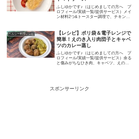
ふしゆかです♪（はじめましての方へ プ
ロフィール/実績一覧/提供サービス）メイ
ン材料2つ&トースター調理で、チキンソ
テーもソースも作れてお手軽！OSMICト
マトは、塩を振って焼いただけでも味が
更に凝縮されて、グリルチキンを引き立
【レシピ】ポリ袋＆電子レンジで
ヘルシー料理レシピ
てるソースに...
簡単！えのき入り肉団子とキャベ
ツのカレー蒸し
ふしゆかです♪（はじめましての方へ プ
ロフィール/実績一覧/提供サービス）余る
と傷みがちなひき肉、キャベツ、えの
き…カレー粉でラクに大変身させて、一
気に使い切りましょう！カレー粉は、食
材の味わいアップと、ひき肉の臭み取り
に活躍☆余ったえのき...
スポンサーリンク