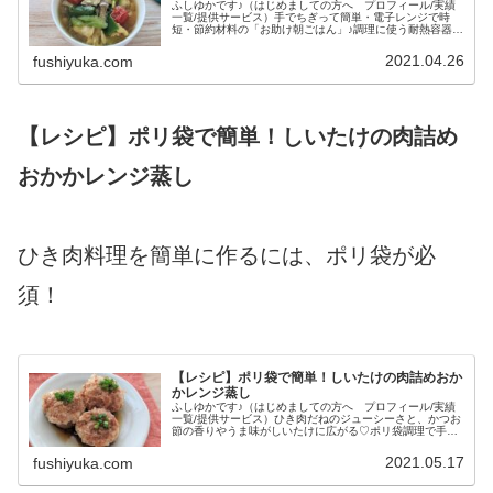
ふしゆかです♪（はじめましての方へ プロフィール/実績
一覧/提供サービス）手でちぎって簡単・電子レンジで時
短・節約材料の「お助け朝ごはん」♪調理に使う耐熱容器は
盛り付け用の器を使うと、調理中の洗い物ゼロ！鶏むね肉
はしっとり柔らかの工夫あり♡...
2021.04.26
fushiyuka.com
【レシピ】ポリ袋で簡単！しいたけの肉詰め
おかかレンジ蒸し
ひき肉料理を簡単に作るには、ポリ袋が必
須！
【レシピ】ポリ袋で簡単！しいたけの肉詰めおか
かレンジ蒸し
ふしゆかです♪（はじめましての方へ プロフィール/実績
一覧/提供サービス）ひき肉だねのジューシーさと、かつお
節の香りやうま味がしいたけに広がる♡ポリ袋調理で手が
汚れにくく、電子レンジで失敗少なく作れるのもポイン
ト！「ひき肉料理って満足感が少...
2021.05.17
fushiyuka.com