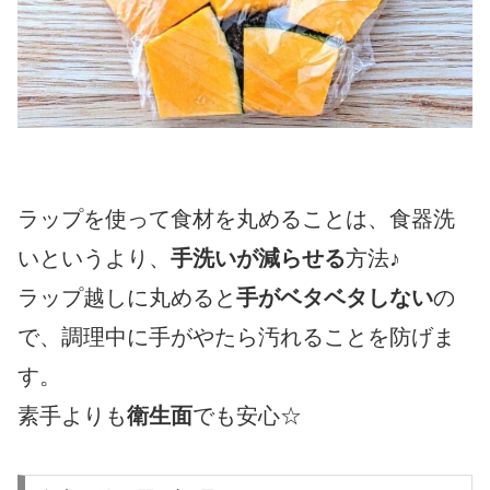
ラップを使って食材を丸めることは、食器洗
いというより、
手洗いが減らせる
方法♪
ラップ越しに丸めると
手がベタベタしない
の
で、調理中に手がやたら汚れることを防げま
す。
素手よりも
衛生面
でも安心☆