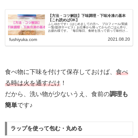
【方法・コツ解説】下味調理・下味冷凍の基本
【これ読めばOK】
ふしゆかです♪（はじめましての方へ プロフィール/実績
一覧/提供サービス）お仕事から帰ってからのごはん作り、
お疲れ様です。「毎日毎日、食材を洗って切って味付け
て…もう、面倒！」というあなたには、下味調理・下味冷
凍がおすすめ！下味調理・下味冷...
2021.08.20
fushiyuka.com
食べ物に下味を付けて保存しておけば、
食べ
る時は火を通すだけ
！
だから、洗い物が少ないうえ、食前の
調理も
簡単
です♪
ラップを使って包む・丸める