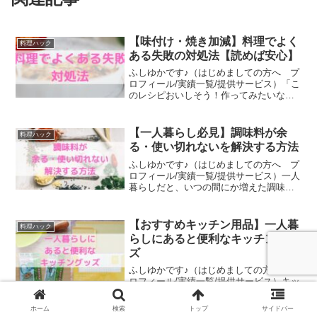
【味付け・焼き加減】料理でよく
料理ハック
ある失敗の対処法【読めば安心】
ふしゆかです♪（はじめましての方へ プ
ロフィール/実績一覧/提供サービス）「こ
のレシピおいしそう！作ってみたいなあ♪
でも、失敗しないか心配…。」「料理で
失敗しちゃった！ せっかく作ったこれ、
もう食べられないのかな？」もし料理で
【一人暮らし必見】調味料が余
料理ハック
失敗しちゃって...
る・使い切れないを解決する方法
ふしゆかです♪（はじめましての方へ プ
ロフィール/実績一覧/提供サービス）一人
暮らしだと、いつの間にか増えた調味料
がなかなか使い切れないことってありま
せんか？調味料が余る・使い切れない原
因は、持っている調味料の数が多すぎる
【おすすめキッチン用品】一人暮
料理ハック
から。よく使う調味...
らしにあると便利なキッチングッ
ズ
ふしゆかです♪（はじめましての方へ プ
ロフィール/実績一覧/提供サービス）キッ
チングッズって、便利そうなものがいろ
いろあって見飽きないですよね♡でも、
ホーム
検索
トップ
サイドバー
「これ便利そう！」ってあれこれ買い集