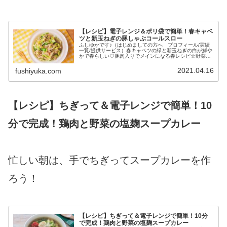
【レシピ】電子レンジ＆ポリ袋で簡単！春キャベ
ツと新玉ねぎの豚しゃぶコールスロー
ふしゆかです♪（はじめましての方へ プロフィール/実績
一覧/提供サービス）春キャベツの緑と新玉ねぎの白が鮮や
かで春らしい♡豚肉入りでメインになる春レシピ☆野菜は
火を通さず、春の野菜の味わいを引き立てました。豚肉は
電子レンジで火を通し、野菜は...
2021.04.16
fushiyuka.com
【レシピ】ちぎって＆電子レンジで簡単！10
分で完成！鶏肉と野菜の塩麹スープカレー
忙しい朝は、手でちぎってスープカレーを作
ろう！
【レシピ】ちぎって＆電子レンジで簡単！10分
で完成！鶏肉と野菜の塩麹スープカレー