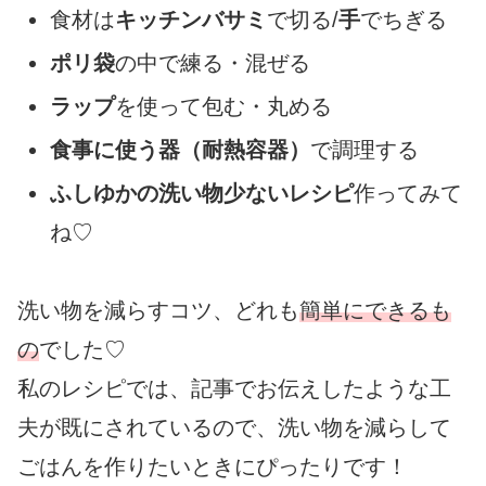
食材は
キッチンバサミ
で切る/
手
でちぎる
ポリ袋
の中で練る・混ぜる
ラップ
を使って包む・丸める
食事に使う器（耐熱容器）
で調理する
ふしゆかの洗い物少ないレシピ
作ってみて
ね♡
洗い物を減らすコツ、どれも
簡単にできるも
の
でした♡
私のレシピでは、記事でお伝えしたような工
夫が既にされているので、洗い物を減らして
ごはんを作りたいときにぴったりです！